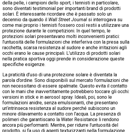
della pelle, i campioni dello sport, i tennisti in particolare,
sono diventati testimonial per importanti brand di prodotti
solari. È interessante ricordare che è passato solo un
decennio da quando il
Wall Street Journal
si interrogava su
come mai proprio i tennisti fossero così restii a utilizzare una
protezione durante le competizioni. In quel tempo, le
protezioni solari presentavano molti inconvenienti pratici:
l’untuosità delle formulazioni che interferiva con la presa sulla
racchetta, scarsa resistenza al sudore e anche irritazioni agli
occhi erano le cause principali. L’utilizzo di prodotti solari
nella pratica sportiva oggi prende in considerazione queste
specifiche esigenze.
La praticità d’uso di una protezione solare è diventata la
parola d’ordine. Sono disponibili sul mercato formulazioni che
non necessitano di essere spalmate. Questo evita il contatto
con le mani che inavvertitamente potrebbero toccare gli occhi:
versioni in stick e in aerosol spray. Ideali, poi, sono le
formulazioni anidre, senza emulsionanti, che presentano
un’intrinseca resistenza al sudore perché subiscono un
minore dilavamento a contatto con l’acqua. La presenza di
polimeri che garantiscano la Water Resistance li rendono
ancora più performanti. Mentre, per ridurre l’untuosità del
prodotto, si fa uso di agenti texturizzanti nella formulazione