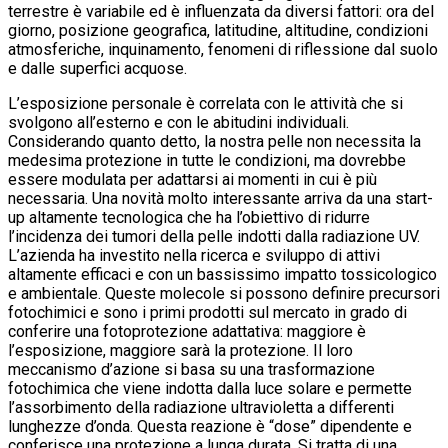
terrestre è variabile ed è influenzata da diversi fattori: ora del
giorno, posizione geografica, latitudine, altitudine, condizioni
atmosferiche, inquinamento, fenomeni di riflessione dal suolo
e dalle superfici acquose.
L’esposizione personale è correlata con le attività che si
svolgono all’esterno e con le abitudini individuali.
Considerando quanto detto, la nostra pelle non necessita la
medesima protezione in tutte le condizioni, ma dovrebbe
essere modulata per adattarsi ai momenti in cui è più
necessaria. Una novità molto interessante arriva da una start-
up altamente tecnologica che ha l’obiettivo di ridurre
l’incidenza dei tumori della pelle indotti dalla radiazione UV.
L’azienda ha investito nella ricerca e sviluppo di attivi
altamente efficaci e con un bassissimo impatto tossicologico
e ambientale. Queste molecole si possono definire precursori
fotochimici e sono i primi prodotti sul mercato in grado di
conferire una fotoprotezione adattativa: maggiore è
l’esposizione, maggiore sarà la protezione. Il loro
meccanismo d’azione si basa su una trasformazione
fotochimica che viene indotta dalla luce solare e permette
l’assorbimento della radiazione ultravioletta a differenti
lunghezze d’onda. Questa reazione è “dose” dipendente e
conferisce una protezione a lunga durata. Si tratta di una