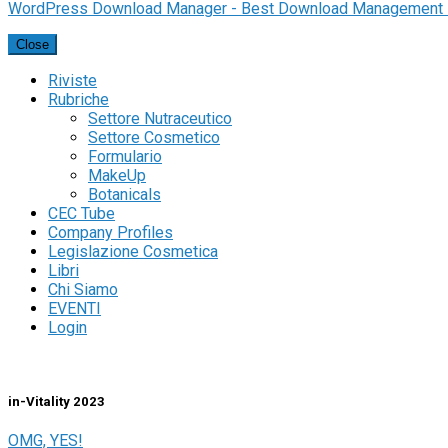
WordPress Download Manager - Best Download Management 
Close
Riviste
Rubriche
Settore Nutraceutico
Settore Cosmetico
Formulario
MakeUp
Botanicals
CEC Tube
Company Profiles
Legislazione Cosmetica
Libri
Chi Siamo
EVENTI
Login
in-Vitality 2023
OMG, YES!