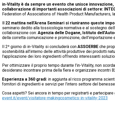
in-Vitality è da sempre un evento che unisce innovazione, i
collaborazione di importanti associazioni di settore: IN
Federation of Associations of Health Product Manufacturers, la c
I
l 22 mattina nell’Arena Seminari si riuniranno queste impo
seminario dedito alla tossicologia normativa e al sostegno dell’
collaborazione con:
Agenzia delle Dogane, Istituto dell’Autod
della corretta comunicazione e promozione, dell’importazione extr
Il 2º giorno di in-Vitality si concluderà con
ASSOERBE
che propo
sostenibilità all’interno delle attività produttive dei prodotti natu
l’applicazione dei loro ingredienti offrendo interessanti soluzio
Per ottimizzare il proprio tempo durante l’in-Vitality, non scor
desiderano incontrare prima della fiera e organizzare incontri B
Esperienza a 360 gradi
: in aggiunta al ricco programma scient
fornitori di ingredienti e servizi per l’intero settore del beness
Cosa aspetti? Sei ancora in tempo per registrarti e partecipare
event.it/event/visitatore-makingcosmetics-in-vitality-2023