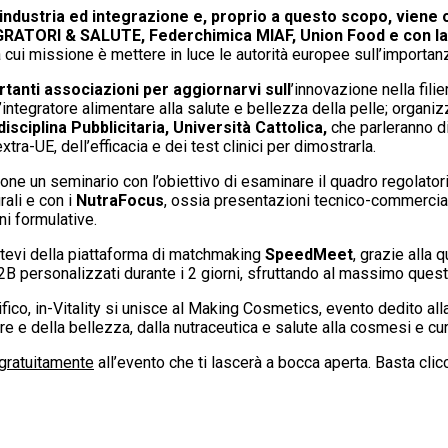
ndustria ed integrazione e, proprio a questo scopo, viene of
TEGRATORI & SALUTE, Federchimica MIAF, Union Food e con la
ui missione è mettere in luce le autorità europee sull’importanza 
rtanti associazioni per aggiornarvi sull
’innovazione nella filie
integratore alimentare alla salute e bellezza della pelle; organi
isciplina Pubblicitaria, Università Cattolica,
che parleranno di 
a-UE, dell’efficacia e dei test clinici per dimostrarla.
ne un seminario con l’obiettivo di esaminare il quadro regolatorio
rali e con i
NutraFocus
, ossia presentazioni tecnico-commerciali
ni formulative.
datevi della piattaforma di matchmaking
SpeedMeet
, grazie alla 
2B personalizzati durante i 2 giorni, sfruttando al massimo quest
ifico, in-Vitality si unisce al Making Cosmetics, evento dedito a
ere e della bellezza, dalla nutraceutica e salute alla cosmesi e cu
gratuitamente
all’evento che ti lascerà a bocca aperta. Basta clic