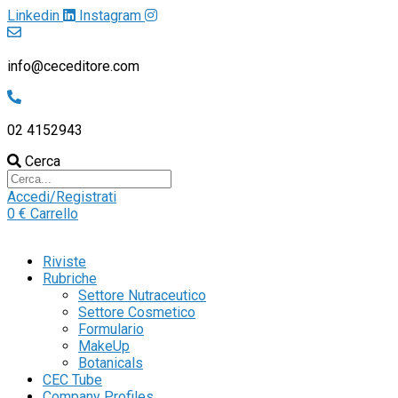
Linkedin
Instagram
info@ceceditore.com
02 4152943
Cerca
Accedi/Registrati
0
€
Carrello
Riviste
Rubriche
Settore Nutraceutico
Settore Cosmetico
Formulario
MakeUp
Botanicals
CEC Tube
Company Profiles