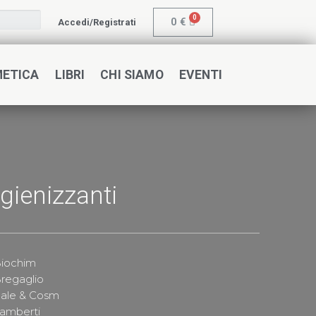
0
€
Accedi/Registrati
METICA
LIBRI
CHI SIAMO
EVENTI
Igienizzanti
iochim
regaglio
ale & Cosm
amberti