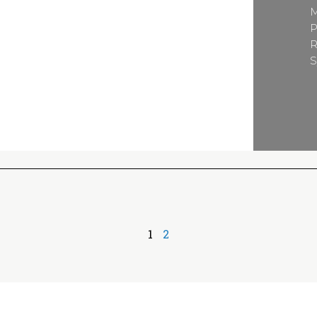
M
P
R
S
1
2