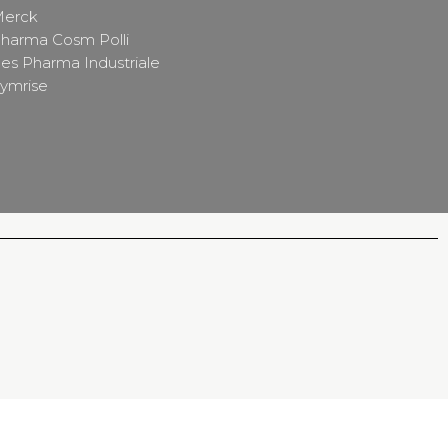
erck
harma Cosm Polli
es Pharma Industriale
ymrise