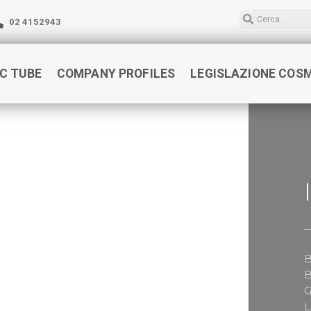
02 4152943
C TUBE
COMPANY PROFILES
LEGISLAZIONE COS
B
B
G
L