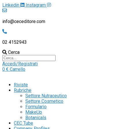
Linkedin
Instagram
info@ceceditore.com
02 4152943
Cerca
Accedi/Registrati
0
€
Carrello
Riviste
Rubriche
Settore Nutraceutico
Settore Cosmetico
Formulario
MakeUp
Botanicals
CEC Tube
Company Profiles