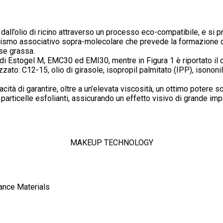
ll’olio di ricino attraverso un processo eco-compatibile, e si p
nismo associativo sopra-molecolare che prevede la formazione di
ase grassa.
e di Estogel M, EMC30 ed EMI30, mentre in Figura 1 è riportato i
zato: C12-15, olio di girasole, isopropil palmitato (IPP), isononil
pacità di garantire, oltre a un’elevata viscosità, un ottimo poter
particelle esfolianti, assicurando un effetto visivo di grande imp
MAKEUP TECHNOLOGY
ance Materials