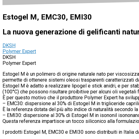
Estogel M, EMC30, EMI30
La nuova generazione di gelificanti natura
DKSH
Polymer Expert
DKSH
Polymer Expert
Estogel M è un polimero di origine naturale nato per viscosizza
permette di ottenere sistemi oleosi trasparenti caratterizzati d
Estogel M è adatto a realizzare lipogel e stick anidri, e per st
(100°C) che possono risultare proibitive per alcuni oli vegetali 
È per questo motivo che il produttore Polymer Expert ha sviluppat
– EMC30: dispersione al 30% di Estogel M in trigliceride capril
È la referenza dotata del più alto indice di naturalità secondo 
– EMI30: dispersione al 30% di Estogel M in isononil isononano
Questa referenza impartisce un tocco siliconico alla formulazion
I prodotti Estogel M, EMC30 e EMI30 sono distribuiti in Italia d