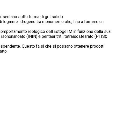
resentano sotto forma di gel solido.
 legami a idrogeno tra monomeri e olio, fino a formare un
l comportamento reologico dell’Estogel M in funzione della sua
 isononanoato (ININ) e pentaeritritil tetraisostearato (PTIS);
e sospendente. Questo fa sì che si possano ottenere prodotti
atto.