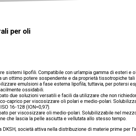
li per oli
re sistemi lipofili. Compatibile con un’ampia gamma di esteri e o
a un ottimo potere sospendente e da proprietà tissotropiche tali d
abilizzare emulsioni a fase esterna lipofila; tuttavia, per poters
facilmente ossidabili.
o due soluzioni versatili e facili da utilizzare che non richiedon
ico-caprico per viscosizzare oli polari e medio-polari. Solubiliz
la ISO 16-128 (ION=0,97).
ato per viscosizzare oli medio-polari. Solubilizzabile nel mezz
e che lascia la pelle asciutta e vellutata allo stesso tempo.
a DKSH, società attiva nella distribuzione di materie prime per l’