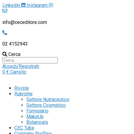
Linkedin
Instagram
info@ceceditore.com
02 4152943
Cerca
Accedi/Registrati
0
€
Carrello
Riviste
Rubriche
Settore Nutraceutico
Settore Cosmetico
Formulario
MakeUp
Botanicals
CEC Tube
Company Profiles