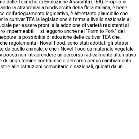
ne dalle Tecniche di Evoluzione Assisitita (TEA). Proprio in
ando la straordinaria biodiversità della flora italiana, è bene
ce dell’adeguamento legislativo, è altrettanto plausibile che
 le cultivar TEA la legislazione è ferma a livello nazionale al
iale per essere pronti alla adozione di varietà resistenti ai
oro impermeabili – si leggono anche nel “Farm to Fork” del
neppure la possibilità di adozione delle cultivar TEA che,
e che regolamenta i Novel Food, sono stati adottati gli stessi
nte da quello animale, e che i Novel Food da materiale vegetale
si possa non intraprendere un percorso radicalmente alternativo
one di lungo temine costituisce il percorso per un cambiamento
ustrie alle Istituzioni comunitarie e nazionali, guidati da un