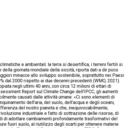
atiche e ambientali: la terra si desertifica, i terreni fertili si
della giornata mondiale della siccità, riporta dati a dir poco
 maggiori minacce allo sviluppo sostenibile, soprattutto nei Paesi
 29% dal 2000 rispetto ai due decenni precedenti (WMO, 2021).
ta negli ultimi 40 anni, con circa 12 milioni di ettari di
Assessment Report sul Climate Change dell’IPCC, gli aumenti
ilmente causati dalle attività umane: «Ci sono elementi di
quinamento dell’aria, del suolo, dell’acqua e degli oceani,
 sofferenza del nostro pianeta e che, inequivocabilmente,
oluzione industriale e fatto di sottrazione delle risorse, di
ndi di adottare cambiamenti profondamente trasformativi del
 fuori suolo, al riutilizzo degli scarti per ottenere materie