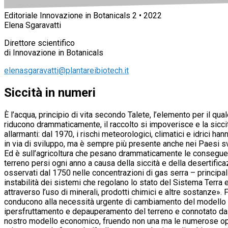
Editoriale Innovazione in Botanicals 2 • 2022
Elena Sgaravatti
Direttore scientifico
di Innovazione in Botanicals
elenasgaravatti@plantareibiotech.it
Siccità in numeri
È l’acqua, principio di vita secondo Talete, l’elemento per il qual
riducono drammaticamente, il raccolto si impoverisce e la siccit
allarmanti: dal 1970, i rischi meteorologici, climatici e idrici h
in via di sviluppo, ma è sempre più presente anche nei Paesi sv
Ed è sull’agricoltura che pesano drammaticamente le conseguenze: 
terreno persi ogni anno a causa della siccità e della desertif
osservati dal 1750 nelle concentrazioni di gas serra – principa
instabilità dei sistemi che regolano lo stato del Sistema Terra 
attraverso l’uso di minerali, prodotti chimici e altre sostanze».
conducono alla necessità urgente di cambiamento del modello lin
ipersfruttamento e depauperamento del terreno e connotato da s
nostro modello economico, fruendo non una ma le numerose opzion