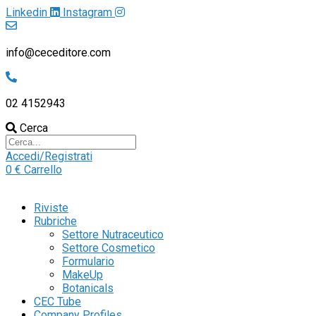
Linkedin
Instagram
info@ceceditore.com
02 4152943
Cerca
Accedi/Registrati
0
€
Carrello
Riviste
Rubriche
Settore Nutraceutico
Settore Cosmetico
Formulario
MakeUp
Botanicals
CEC Tube
Company Profiles