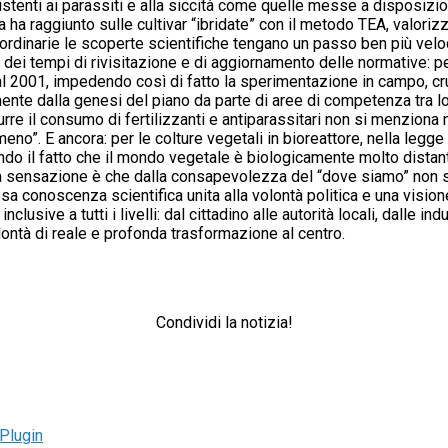
stenti ai parassiti e alla siccità come quelle messe a disposizio
ca ha raggiunto sulle cultivar “ibridate” con il metodo TEA, valorizz
i ordinarie le scoperte scientifiche tengano un passo ben più velo
dei tempi di rivisitazione e di aggiornamento delle normative: per
al 2001, impedendo così di fatto la sperimentazione in campo, cruc
ente dalla genesi del piano da parte di aree di competenza tra l
rre il consumo di fertilizzanti e antiparassitari non si menziona 
meno”. E ancora: per le colture vegetali in bioreattore, nella legg
rando il fatto che il mondo vegetale è biologicamente molto dista
. La sensazione è che dalla consapevolezza del “dove siamo” non 
osa conoscenza scientifica unita alla volontà politica e una visi
sive a tutti i livelli: dal cittadino alle autorità locali, dalle ind
lontà di reale e profonda trasformazione al centro.
Condividi la notizia!
Plugin