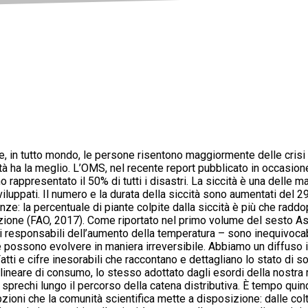
e, in tutto mondo, le persone risentono maggiormente delle crisi clim
à ha la meglio. L’OMS, nel recente report pubblicato in occasione 
anno rappresentato il 50% di tutti i disastri. La siccità è una delle
iluppati. Il numero e la durata della siccità sono aumentati del
la percentuale di piante colpite dalla siccità è più che raddoppia
icazione (FAO, 2017). Come riportato nel primo volume del sesto 
li responsabili dell’aumento della temperatura – sono inequivocab
e possono evolvere in maniera irreversibile. Abbiamo un diffuso in
 Fatti e cifre inesorabili che raccontano e dettagliano lo stato di
eare di consumo, lo stesso adottato dagli esordi della nostra riv
prechi lungo il percorso della catena distributiva. È tempo qui
i che la comunità scientifica mette a disposizione: dalle colture