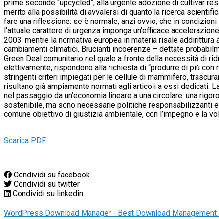
prime seconde “upcycled”, alla urgente adozione di cultivar resi
merito alla possibilità di avvalersi di quanto la ricerca scientifi
fare una riflessione: se è normale, anzi ovvio, che in condizion
l’attuale carattere di urgenza imponga un’efficace accelerazione 
2003, mentre la normativa europea in materia risale addirittura 
cambiamenti climatici. Brucianti incoerenze – dettate probabilm
Green Deal comunitario nel quale a fronte della necessità di ridu
elettivamente, rispondono alla richiesta di “produrre di più con 
stringenti criteri impiegati per le cellule di mammifero, trascu
risultano già ampiamente normati agli articoli a essi dedicati
nel passaggio da un’economia lineare a una circolare: una rigor
sostenibile, ma sono necessarie politiche responsabilizzanti e inclu
comune obiettivo di giustizia ambientale, con l’impegno e la vo
Scarica PDF
Condividi su facebook
Condividi su twitter
Condividi su linkedin
WordPress Download Manager - Best Download Management 