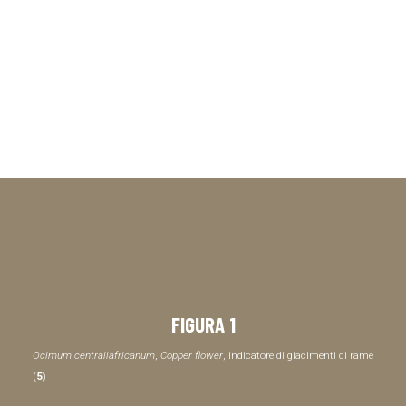
FIGURA 1
Ocimum centraliafricanum
,
Copper flower
, indicatore di giacimenti di rame
(
5
)