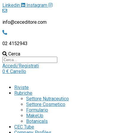
Linkedin
Instagram
info@ceceditore.com
02 4152943
Cerca
Accedi/Registrati
0
€
Carrello
Riviste
Rubriche
Settore Nutraceutico
Settore Cosmetico
Formulario
MakeUp
Botanicals
CEC Tube
Company Profiles