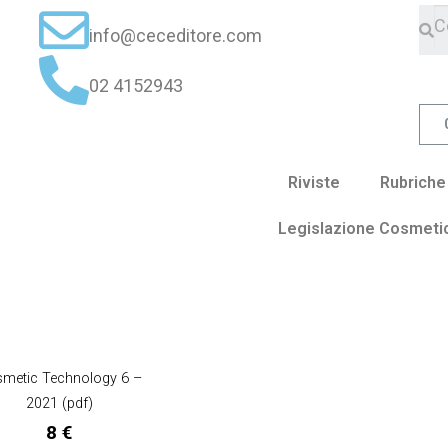
info@ceceditore.com
02 4152943
Riviste
Rubriche
Legislazione Cosmeti
metic Technology 6 –
2021 (pdf)
8
€