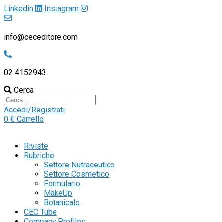
Linkedin
Instagram
info@ceceditore.com
02 4152943
Cerca
Accedi/Registrati
0
€
Carrello
Riviste
Rubriche
Settore Nutraceutico
Settore Cosmetico
Formulario
MakeUp
Botanicals
CEC Tube
Company Profiles