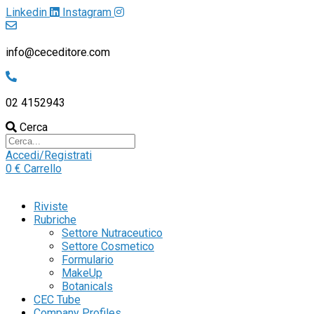
Linkedin
Instagram
info@ceceditore.com
02 4152943
Cerca
Accedi/Registrati
0
€
Carrello
Riviste
Rubriche
Settore Nutraceutico
Settore Cosmetico
Formulario
MakeUp
Botanicals
CEC Tube
Company Profiles